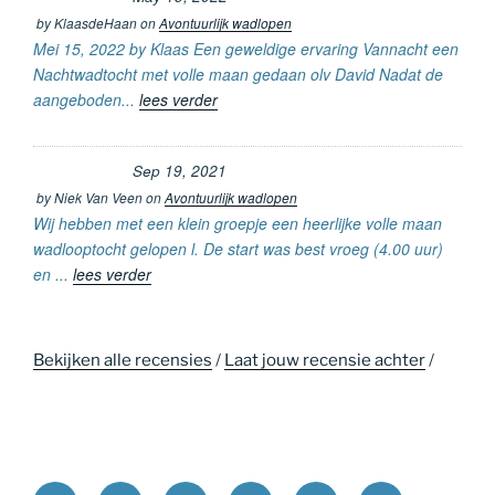
by
KlaasdeHaan
on
Avontuurlijk wadlopen
Mei 15, 2022 by Klaas Een geweldige ervaring Vannacht een
Nachtwadtocht met volle maan gedaan olv David Nadat de
aangeboden...
lees verder
Sep 19, 2021
by
Niek Van Veen
on
Avontuurlijk wadlopen
Wij hebben met een klein groepje een heerlijke volle maan
wadlooptocht gelopen l. De start was best vroeg (4.00 uur)
en ...
lees verder
Bekijken alle recensies
/
Laat jouw recensie achter
/
Home
Avonturen
Informatie
Contact
Exclusieve
Agenda