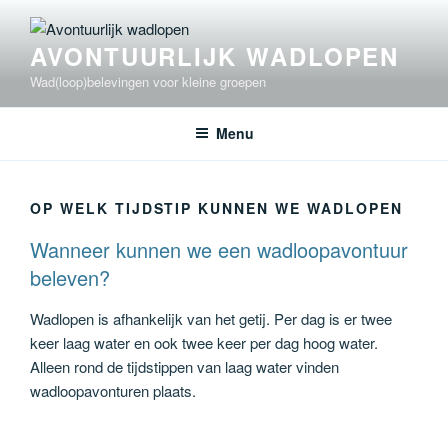
Ga
naar
AVONTUURLIJK WADLOPEN
de
inhoud
Wad(loop)belevingen voor kleine groepen
Menu
OP WELK TIJDSTIP KUNNEN WE WADLOPEN
Wanneer kunnen we een wadloopavontuur
beleven?
Wadlopen is afhankelijk van het getij. Per dag is er twee
keer laag water en ook twee keer per dag hoog water.
Alleen rond de tijdstippen van laag water vinden
wadloopavonturen plaats.