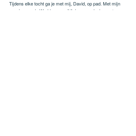
Tijdens elke tocht ga je met mij, David, op pad. Met mijn
passie voor de Waddenzee wil ik je graag deelgenoot
maken van dit uniek gebied. Ik neem je graag mee op een
wadloopavontuur en laat je de mooiste plekjes van het wad
zien waar vaak maar weinig anderen komen.
dav
Zin in een mooie tocht over het wad? Wij nemen groepjes
van 2 tot 15 personen op sleeptouw voor een onvergetelijke
tocht over het prachtige wereld erfgoed van Unesco Een
tocht kan ongeveer 3 tot 3,5 uur duren waarbij we ongeveer
7 kilometer wandelen. Geschikt voor kinderen vanaf 5 jaar.
volwassenen 24€ kids 20€
We geven je graag meer informatie als je ons
contactformulier
invult.