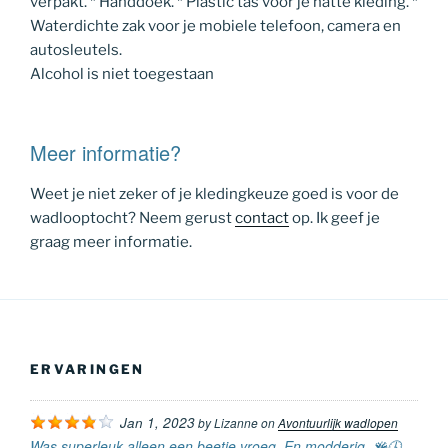
verpakt. * Handdoek. * Plastic tas voor je natte kleding. *
Waterdichte zak voor je mobiele telefoon, camera en
autosleutels.
Alcohol is niet toegestaan
Meer informatie?
Weet je niet zeker of je kledingkeuze goed is voor de
wadlooptocht? Neem gerust
contact
op. Ik geef je
graag meer informatie.
ERVARINGEN
Jan 1, 2023
by
Lizanne
on
Avontuurlijk wadlopen
Was superleuk alleen een beetje vroeg. En modderig. 🪸🕓