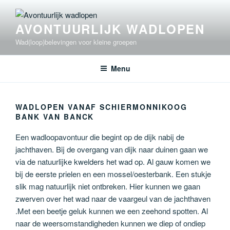
Ga
naar
AVONTUURLIJK WADLOPEN
de
inhoud
Wad(loop)belevingen voor kleine groepen
Menu
WADLOPEN VANAF SCHIERMONNIKOOG
BANK VAN BANCK
Een wadloopavontuur die begint op de dijk nabij de
jachthaven. Bij de overgang van dijk naar duinen gaan we
via de natuurlijke kwelders het wad op. Al gauw komen we
bij de eerste prielen en een mossel/oesterbank. Een stukje
slik mag natuurlijk niet ontbreken. Hier kunnen we gaan
zwerven over het wad naar de vaargeul van de jachthaven
.Met een beetje geluk kunnen we een zeehond spotten. Al
naar de weersomstandigheden kunnen we diep of ondiep