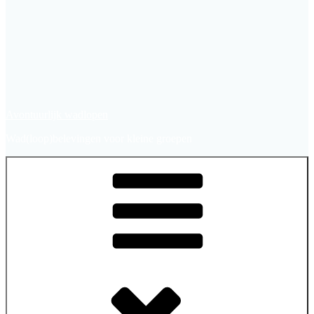
Avontuurlijk wadlopen
Wad(loop)belevingen voor kleine groepen